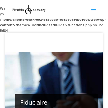
Warning
: "continue" targeting switch is equivalent to "break". Did
you mean to use "continue 2"? in
/home/clients/e95770024585d7ae16c8c6bf86bc1e09/web/wp-
content/themes/Divi/includes/builder/functions.php
on line
5684
Fiduciaire